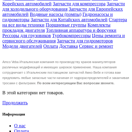
Корейских автомобилей
Запчасти для компрессора
Запчасти
для холодильного оборудования
Запчасти для Европейских
автомобилей
Водяные насосы (помпы)
Гидронасосы и
гидромоторы
Запчасти для Китайских автомобилей
Стартера
на все виды техники
Поршневые группы
Комплекты
прокладок двигателя
Топливная аппаратура и форсунки
Рессоры для грузовиков
Турбокомпрессоры
Цены ремонта и
сервисного обслуживания
Запчасти для гидромоторов
Модели двигателей
Оплата
Доставка
Сервис и ремонт
Amco Veba Итальянская компания по производству кранов манипуляторов
различных модификаций и имеющих широкое применение. Наша компания
сотрудничает с Итальянским поставщиком запчастей Амко Вебе и готова вам
предложить любые запа
сные части начиная от гидрораспределителей и заканчивая
тросами с фильтрами.
По всем интересующим Вас вопросам звоните.
В этой категории нет товаров.
Продолжить
Информация
О нас
Оплата