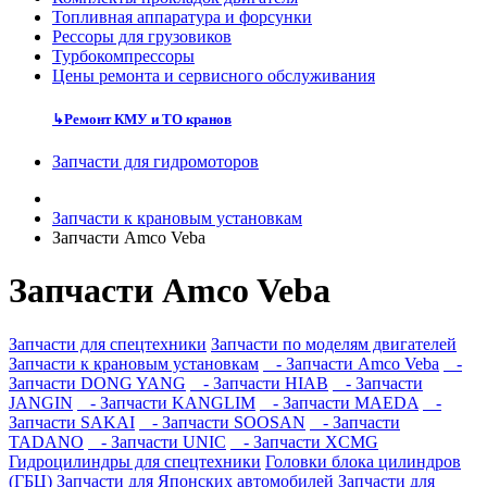
Топливная аппаратура и форсунки
Рессоры для грузовиков
Турбокомпрессоры
Цены ремонта и сервисного обслуживания
↳
Ремонт КМУ и ТО кранов
Запчасти для гидромоторов
Запчасти к крановым установкам
Запчасти Amco Veba
Запчасти Amco Veba
Запчасти для спецтехники
Запчасти по моделям двигателей
Запчасти к крановым установкам
- Запчасти Amco Veba
-
Запчасти DONG YANG
- Запчасти HIAB
- Запчасти
JANGIN
- Запчасти KANGLIM
- Запчасти MAEDA
-
Запчасти SAKAI
- Запчасти SOOSAN
- Запчасти
TADANO
- Запчасти UNIC
- Запчасти XCMG
Гидроцилиндры для спецтехники
Головки блока цилиндров
(ГБЦ)
Запчасти для Японских автомобилей
Запчасти для